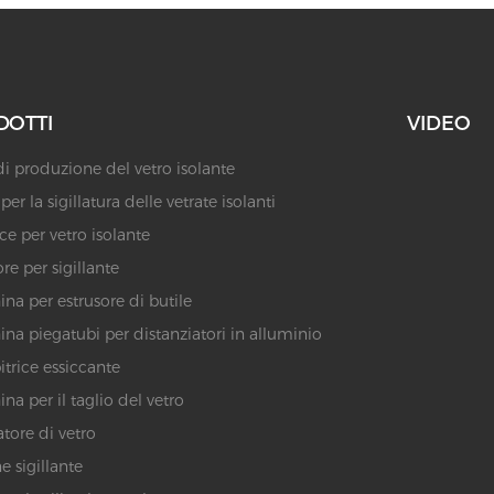
DOTTI
VIDEO
di produzione del vetro isolante
er la sigillatura delle vetrate isolanti
ice per vetro isolante
re per sigillante
na per estrusore di butile
na piegatubi per distanziatori in alluminio
trice essiccante
na per il taglio del vetro
atore di vetro
e sigillante