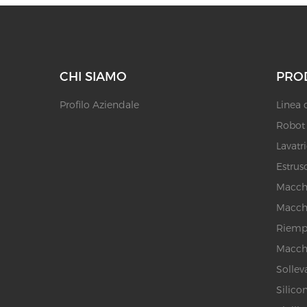
CHI SIAMO
PRO
Profilo Aziendale
Linea 
Robot p
Lavatr
Estruso
Macchi
Macchi
Riempi
Macchi
Sollev
Silicon