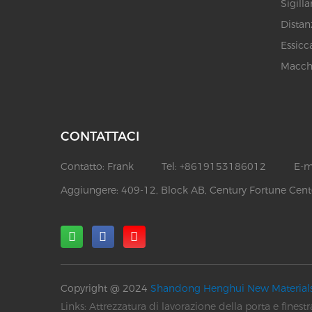
Sigill
Distan
Essicc
Macchi
CONTATTACI
Contatto:
Frank
Tel:
+8619153186012
E-m
Aggiungere:
409-12, Block AB, Century Fortune Cente
Copyright @ 2024
Shandong Henghui New Materials 
Links:
Attrezzatura di lavorazione della porta e finestra