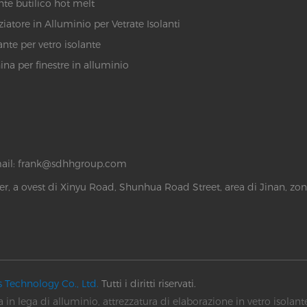
ante butilico hot melt
ziatore in Alluminio per Vetrate Isolanti
ante per vetro isolante
na per finestre in alluminio
ail:
frank@sdhhgroup.com
r, a ovest di Xinyu Road, Shunhua Road Street, area di Jinan, zon
Technology Co., Ltd.
Tutti i diritti riservati.
 in lega di alluminio, attrezzatura di elaborazione in vetro isolante 