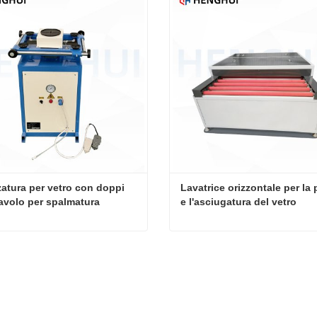
zatura per vetro con doppi 
Lavatrice orizzontale per la p
Tavolo per spalmatura 
e l'asciugatura del vetro
ante ruotato
Attrezzatura per vetro con doppi vetri Tavolo per spalmatura sigillante ruotato
tta ora
Contatta ora