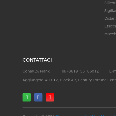
Silicon
Sigill
Distan
Essicc
Macchi
CONTATTACI
Contatto:
Frank
Tel:
+8619153186012
E-m
Aggiungere:
409-12, Block AB, Century Fortune Cente