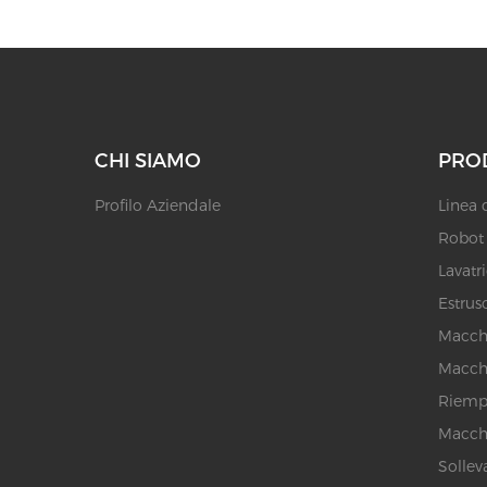
CHI SIAMO
PRO
Profilo Aziendale
Linea 
Robot p
Lavatr
Estruso
Macchi
Macchi
Riempi
Macchi
Sollev