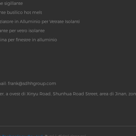
e sigillante
ante butilico hot melt
ziatore in Alluminio per Vetrate Isolanti
ante per vetro isolante
na per finestre in alluminio
ail:
frank@sdhhgroup.com
r, a ovest di Xinyu Road, Shunhua Road Street, area di Jinan, zon