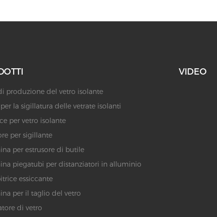
DOTTI
VIDEO
di produzione del vetro isolante
er la sigillatura delle vetrate isolanti
ice per vetro isolante
re per sigillante
na per estrusore di butile
na piegatubi per distanziatori in alluminio
trice essiccante
na per il taglio del vetro
atore di vetro