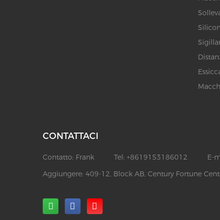
Sollev
Silicon
Sigill
Distan
Essicc
Macchi
CONTATTACI
Contatto:
Frank
Tel:
+8619153186012
E-m
Aggiungere:
409-12, Block AB, Century Fortune Cente