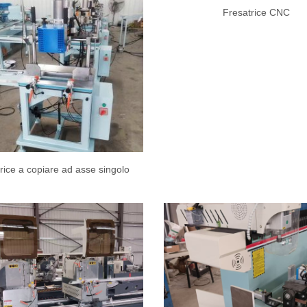
Fresatrice CNC
rice a copiare ad asse singolo