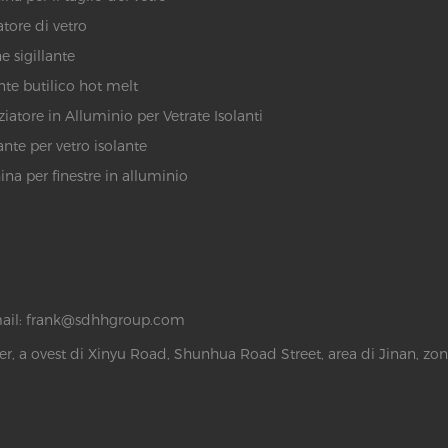
atore di vetro
e sigillante
ante butilico hot melt
ziatore in Alluminio per Vetrate Isolanti
ante per vetro isolante
na per finestre in alluminio
ail:
frank@sdhhgroup.com
r, a ovest di Xinyu Road, Shunhua Road Street, area di Jinan, zon