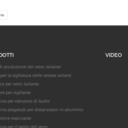
ina
DOTTI
VIDEO
di produzione del vetro isolante
er la sigillatura delle vetrate isolanti
ice per vetro isolante
re per sigillante
na per estrusore di butile
na piegatubi per distanziatori in alluminio
trice essiccante
na per il taglio del vetro