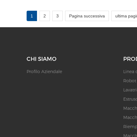
1
2
3
Pagina successiva
ultima pag
CHI SIAMO
PRO
Profilo Aziendale
Linea 
Robot p
Lavatr
Estruso
Macchi
Macchi
Riempi
Macchi