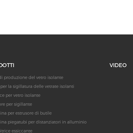
DOTTI
VIDEO
di produzione del vetro isolante
er la sigillatura delle vetrate isolanti
ice per vetro isolante
re per sigillante
na per estrusore di butile
na piegatubi per distanziatori in alluminio
trice essiccante