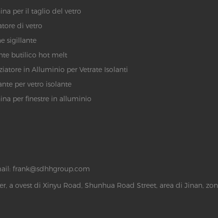
na per il taglio del vetro
atore di vetro
e sigillante
ante butilico hot melt
ziatore in Alluminio per Vetrate Isolanti
ante per vetro isolante
na per finestre in alluminio
ail:
frank@sdhhgroup.com
r, a ovest di Xinyu Road, Shunhua Road Street, area di Jinan, zon