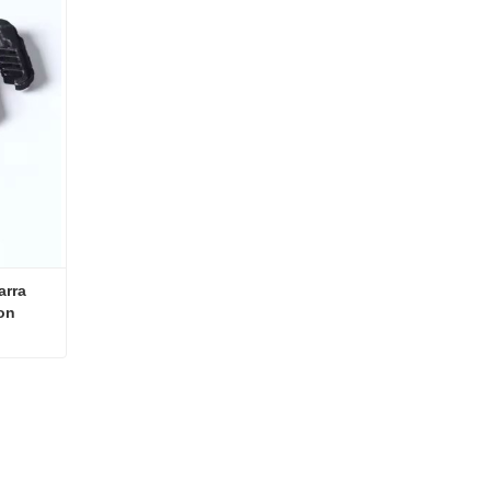
rra 
on 
Connettore angolare della barra distanziatrice in alluminio non pieghevole