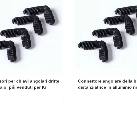
ori per chiavi angolari dritte 
Connettore angolare della ba
iaio, più venduti per IG
distanziatrice in alluminio n
pieghevole
Accessori per chiavi angolari dritte in acciaio, più venduti per IG
tta ora
Contatta ora