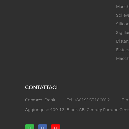
Macchi
Sollev
Silicon
Sigill
Distan
Essicc
Macchi
CONTATTACI
Contatto:
Frank
Tel:
+8619153186012
E-m
Aggiungere:
409-12, Block AB, Century Fortune Cente