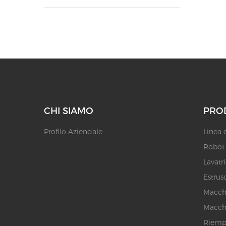
CHI SIAMO
PRO
Profilo Aziendale
Linea 
Robot p
Lavatr
Estruso
Macchi
Macchi
Riempi