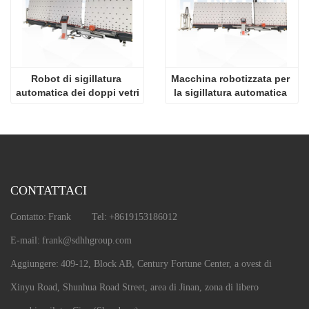
Robot di sigillatura 
Macchina robotizzata per 
automatica dei doppi vetri
la sigillatura automatica 
di vetri isolanti
CONTATTACI
Contatto:
Frank
Tel:
+8619153186012
E-mail:
frank@sdhhgroup.com
Aggiungere:
409-12, Block AB, Century Fortune Center, a ovest di
Xinyu Road, Shunhua Road Street, area di Jinan, zona di libero