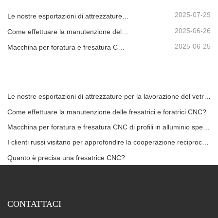
2025-07-29
Le nostre esportazioni di attrezzature per la lavorazione del vetro isolante hanno raggiunto nuovi massimi, contribuendo allo sviluppo di edifici ecosostenibili in tutto il mondo.
2025-06-26
Come effettuare la manutenzione delle fresatrici e foratrici CNC?
2025-06-25
Macchina per foratura e fresatura CNC di profili in alluminio spedita negli Emirati Arabi Uniti
Le nostre esportazioni di attrezzature per la lavorazione del vetro isolante hanno raggiunto nuovi massimi, contribuendo allo sviluppo di edifici ecosostenibili in tutto il mondo.
Come effettuare la manutenzione delle fresatrici e foratrici CNC?
Macchina per foratura e fresatura CNC di profili in alluminio spedita negli Emirati Arabi Uniti
I clienti russi visitano per approfondire la cooperazione reciprocamente vantaggiosa
Quanto è precisa una fresatrice CNC?
CONTATTACI