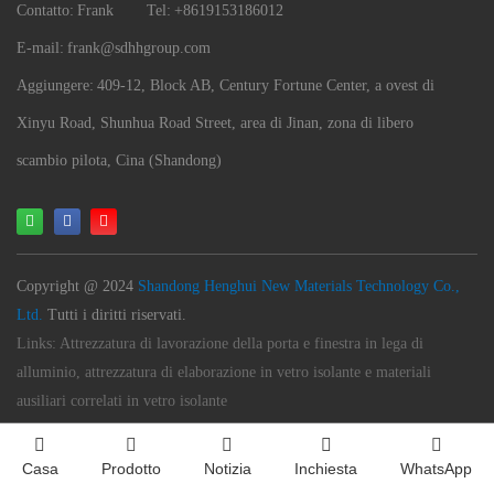
Contatto:
Frank
Tel:
+8619153186012
E-mail:
frank@sdhhgroup.com
Aggiungere:
409-12, Block AB, Century Fortune Center, a ovest di
Xinyu Road, Shunhua Road Street, area di Jinan, zona di libero
scambio pilota, Cina (Shandong)
Copyright @ 2024
Shandong Henghui New Materials Technology Co.,
Ltd.
Tutti i diritti riservati.
Links:
Attrezzatura di lavorazione della porta e finestra in lega di
alluminio, attrezzatura di elaborazione in vetro isolante e materiali
ausiliari correlati in vetro isolante
Casa
Prodotto
Notizia
Inchiesta
WhatsApp